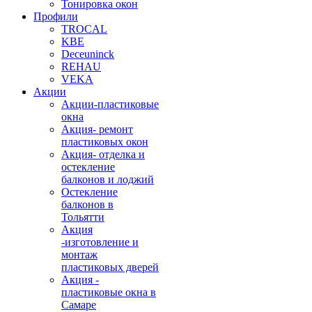
Тонировка окон
Профили
TROCAL
KBE
Deceuninck
REHAU
VEKA
Акции
Акции-пластиковые
окна
Акция- ремонт
пластиковых окон
Акция- отделка и
остекление
балконов и лоджий
Остекление
балконов в
Тольятти
Акция
-изготовление и
монтаж
пластиковых дверей
Акция -
пластиковые окна в
Самаре