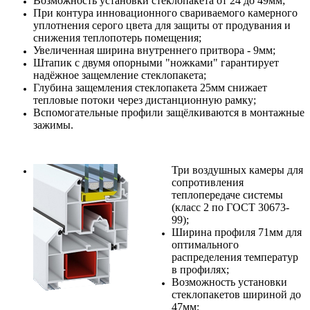
Возможность установки стеклопакета от 24 до 49мм;
При контура инновационного свариваемого камерного
уплотнения серого цвета для защиты от продувания и
снижения теплопотерь помещения;
Увеличенная ширина внутреннего притвора - 9мм;
Штапик с двумя опорными "ножками" гарантирует
надёжное защемление стеклопакета;
Глубина защемления стеклопакета 25мм снижает
тепловые потоки через дистанционную рамку;
Вспомогательные профили защёлкиваются в монтажные
зажимы.
Три воздушных камеры для
сопротивления
теплопередаче системы
(класс 2 по ГОСТ 30673-
99);
Ширина профиля 71мм для
оптимального
распределения температур
в профилях;
Возможность установки
стеклопакетов шириной до
47мм;