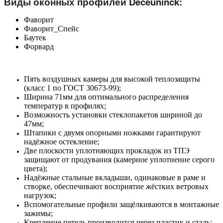
Виды оконных профилей
Deceuninck:
Фаворит
Фаворит_Спейс
Баутек
Форвард
Пять воздушных камеры для высокой теплозащиты
(класс 1 по ГОСТ 30673-99);
Ширина 71мм для оптимального распределения
температур в профилях;
Возможность установки стеклопакетов шириной до
47мм;
Штапики с двумя опорными ножками гарантируют
надёжное остекление;
Две плоскости уплотняющих прокладок из ТПЭ
защищают от продувания (камерное уплотнение серого
цвета);
Надёжные стальные вкладыши, одинаковые в раме и
створке, обеспечивают восприятие жёстких ветровых
нагрузок;
Вспомогательные профили защёлкиваются в монтажные
зажимы;
Крепление петель производится через пластик и сталь;