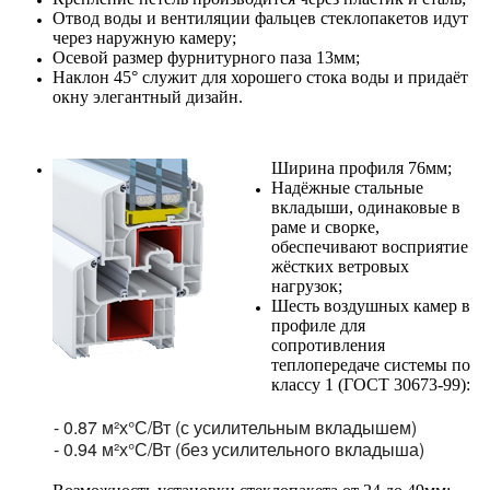
Отвод воды и вентиляции фальцев стеклопакетов идут
через наружную камеру;
Осевой размер фурнитурного паза 13мм;
Наклон 45° служит для хорошего стока воды и придаёт
окну элегантный дизайн.
Ширина профиля 76мм;
Надёжные стальные
вкладыши, одинаковые в
раме и сворке,
обеспечивают восприятие
жёстких ветровых
нагрузок;
Шесть воздушных камер в
профиле для
сопротивления
теплопередаче системы по
классу 1 (ГОСТ 30673-99):
- 0.87 м²х°С/Вт (с усилительным вкладышем)
- 0.94 м²х°С/Вт (без усилительного вкладыша)