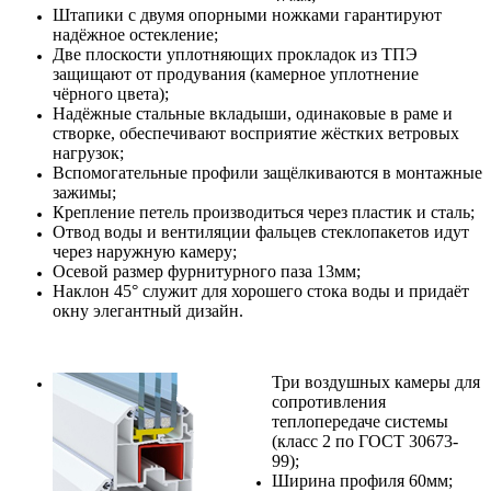
Штапики с двумя опорными ножками гарантируют
надёжное остекление;
Две плоскости уплотняющих прокладок из ТПЭ
защищают от продувания (камерное уплотнение
чёрного цвета);
Надёжные стальные вкладыши, одинаковые в раме и
створке, обеспечивают восприятие жёстких ветровых
нагрузок;
Вспомогательные профили защёлкиваются в монтажные
зажимы;
Крепление петель производиться через пластик и сталь;
Отвод воды и вентиляции фальцев стеклопакетов идут
через наружную камеру;
Осевой размер фурнитурного паза 13мм;
Наклон 45° служит для хорошего стока воды и придаёт
окну элегантный дизайн.
Три воздушных камеры для
сопротивления
теплопередаче системы
(класс 2 по ГОСТ 30673-
99);
Ширина профиля 60мм;