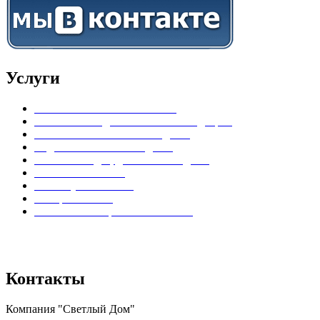
Услуги
Установка пластиковых окон
Установка входных пластиковых дверей
Остекление балконов и лоджий
Отделка балконов и лоджий
Остекление дач, домов и коттеджей
Установка жалюзи
Замена уплотнителя
Тонировка окон
Установка шкафчиков на балкон
Вся представленная на сайте информация носит информационный
характер и ни при каких условиях не является публичной офертой.
Контакты
Компания "Светлый Дом"