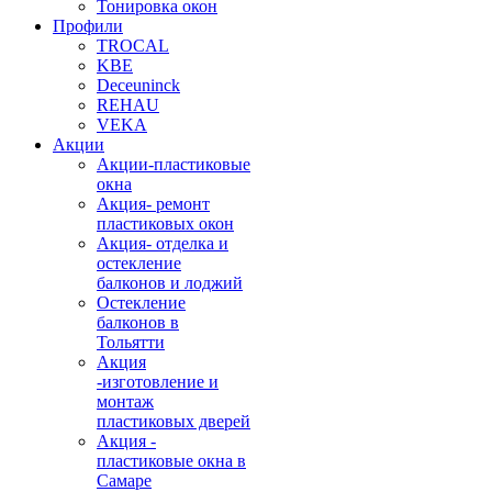
Тонировка окон
Профили
TROCAL
KBE
Deceuninck
REHAU
VEKA
Акции
Акции-пластиковые
окна
Акция- ремонт
пластиковых окон
Акция- отделка и
остекление
балконов и лоджий
Остекление
балконов в
Тольятти
Акция
-изготовление и
монтаж
пластиковых дверей
Акция -
пластиковые окна в
Самаре