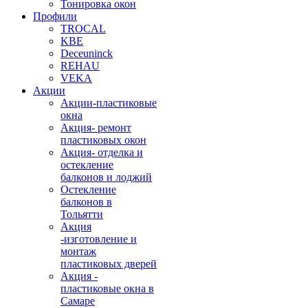
Тонировка окон
Профили
TROCAL
KBE
Deceuninck
REHAU
VEKA
Акции
Акции-пластиковые
окна
Акция- ремонт
пластиковых окон
Акция- отделка и
остекление
балконов и лоджий
Остекление
балконов в
Тольятти
Акция
-изготовление и
монтаж
пластиковых дверей
Акция -
пластиковые окна в
Самаре