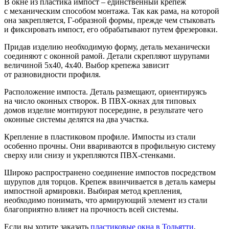
В окне из пластика импост – единственный крепеж
с механическим способом монтажа. Так как рама, на которой
она закрепляется, Г-образной формы, прежде чем стыковать
и фиксировать импост, его обрабатывают путем фрезеровки.
Придав изделию необходимую форму, деталь механически
соединяют с оконной рамой. Детали скрепляют шурупами
величиной 5х40, 4х40. Выбор крепежа зависит
от разновидности профиля.
Расположение импоста. Деталь размещают, ориентируясь
на число оконных створок. В ПВХ-окнах для типовых
домов изделие монтируют посередине, в результате чего
оконные системы делятся на два участка.
Крепление в пластиковом профиле. Импосты из стали
особенно прочны. Они ввариваются в профильную систему
сверху или снизу и укрепляются ПВХ-стенками.
Широко распространено соединение импостов посредством
шурупов для торцов. Крепеж ввинчивается в деталь камеры
импостной армировки. Выбирая метод крепления,
необходимо понимать, что армирующий элемент из стали
благоприятно влияет на прочность всей системы.
Если вы хотите заказать
пластиковые окна в Тольятти
,