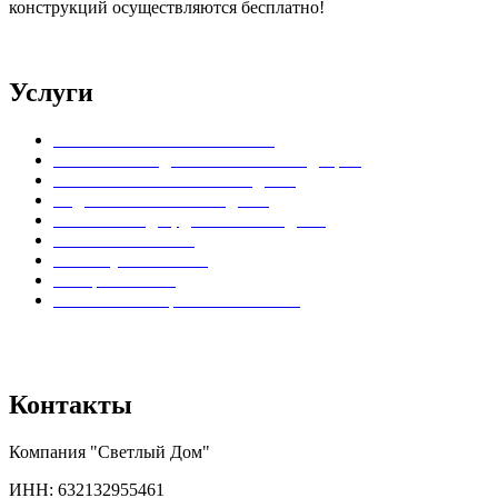
конструкций осуществляются бесплатно!
Услуги
Установка пластиковых окон
Установка входных пластиковых дверей
Остекление балконов и лоджий
Отделка балконов и лоджий
Остекление дач, домов и коттеджей
Установка жалюзи
Замена уплотнителя
Тонировка окон
Установка шкафчиков на балкон
Вся представленная на сайте информация носит информационный
характер и ни при каких условиях не является публичной офертой.
Контакты
Компания "Светлый Дом"
ИНН: 632132955461