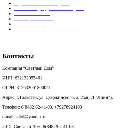
Отделка балконов и лоджий
Остекление дач, домов и коттеджей
Установка жалюзи
Замена уплотнителя
Тонировка окон
Установка шкафчиков на балкон
Вся представленная на сайте информация носит информационный
характер и ни при каких условиях не является публичной офертой.
Контакты
Компания "Светлый Дом"
ИНН: 632132955461
ОГРН: 312632001800051
Адрес: г.Тольятти, ул. Дзержинского, д. 25а(ТД "Линн").
Телефон: 8(8482)62-41-03, +79278924103
e-mail: sdtol@yandex.ru
2015. Светлый Дом. 8(8482)62-41-03