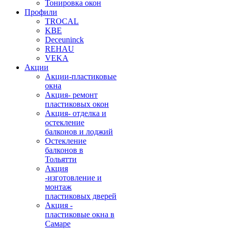
Тонировка окон
Профили
TROCAL
KBE
Deceuninck
REHAU
VEKA
Акции
Акции-пластиковые
окна
Акция- ремонт
пластиковых окон
Акция- отделка и
остекление
балконов и лоджий
Остекление
балконов в
Тольятти
Акция
-изготовление и
монтаж
пластиковых дверей
Акция -
пластиковые окна в
Самаре