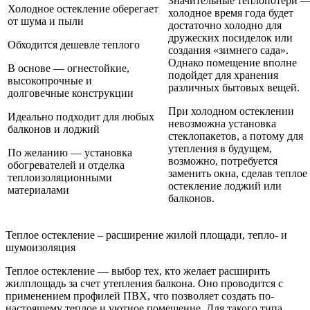
Значительные теплопотери —
Холодное остекление оберегает
холодное время года будет
от шума и пыли
достаточно холодно для
дружеских посиделок или
Обходится дешевле теплого
создания «зимнего сада».
Однако помещение вполне
В основе — огнестойкие,
подойдет для хранения
высокопрочные и
различных бытовых вещей.
долговечные конструкции
При холодном остеклении
Идеально подходит для любых
невозможна установка
балконов и лоджий
стеклопакетов, а потому для
утепления в будущем,
По желанию — установка
возможно, потребуется
обогревателей и отделка
заменить окна, сделав теплое
теплоизоляционными
остекление лоджий или
материалами
балконов.
Теплое остекление – расширение жилой площади, тепло- и
шумоизоляция
Теплое остекление — выбор тех, кто желает расширить
жилплощадь за счет утепления балкона. Оно проводится с
применением профилей ПВХ, что позволяет создать по-
настоящему теплое и уютное помещение. Для такого типа